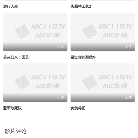
逆行人生
头脑特工队2
正片
正片
英叔归来：囚灵
错过你的那些年
正片
正片
盟军敢死队
负负得正
影片评论