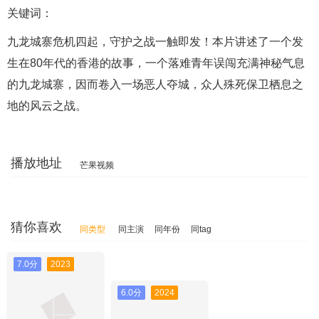
关键词：
九龙城寨危机四起，守护之战一触即发！本片讲述了一个发
生在80年代的香港的故事，一个落难青年误闯充满神秘气息
的九龙城寨，因而卷入一场恶人夺城，众人殊死保卫栖息之
地的风云之战。
播放地址
芒果视频
猜你喜欢
同类型
同主演
同年份
同tag
7.0分
2023
6.0分
2024