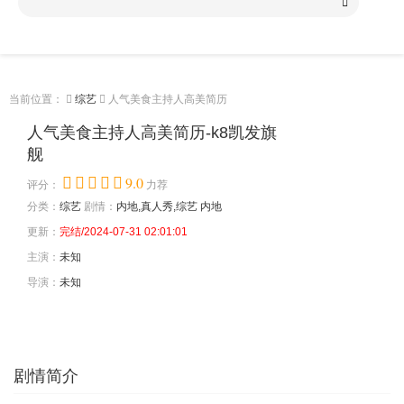
当前位置：
综艺
人气美食主持人高美简历
人气美食主持人高美简历-k8凯发旗
舰
9.0
评分：
力荐
分类：
综艺
剧情：
内地,真人秀,综艺
内地
更新：
完结/2024-07-31 02:01:01
主演：
未知
导演：
未知
剧情简介