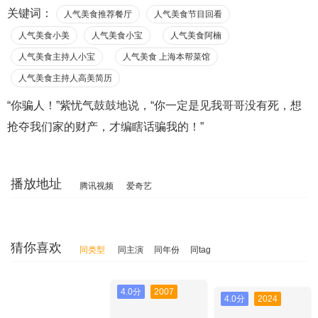
关键词：
人气美食推荐餐厅
人气美食节目回看
人气美食小美
人气美食小宝
人气美食阿楠
人气美食主持人小宝
人气美食 上海本帮菜馆
人气美食主持人高美简历
“你骗人！”紫忧气鼓鼓地说，“你一定是见我哥哥没有死，想
抢夺我们家的财产，才编瞎话骗我的！”
播放地址
腾讯视频
爱奇艺
猜你喜欢
同类型
同主演
同年份
同tag
4.0分
2007
4.0分
2024